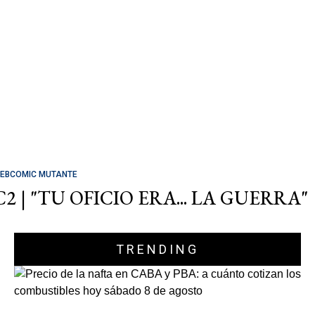
EBCOMIC MUTANTE
C2 | "TU OFICIO ERA... LA GUERRA"
TRENDING