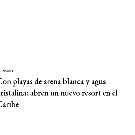
URISMO
Con playas de arena blanca y agua
cristalina: abren un nuevo resort en el
Caribe