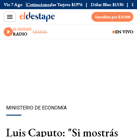
ar Oficial
Vie 7 Ago
$1520
Cotizaciones
Dólar Tarjeta
$1976
Dólar Blue
$1530
Dóla
Suscribite por $10.000
EL DESTAPE
EN VIVO
RADIO
MINISTERIO DE ECONOMÍA
Luis Caputo: "Si mostrás