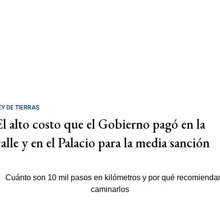
EY DE TIERRAS
El alto costo que el Gobierno pagó en la
calle y en el Palacio para la media sanción