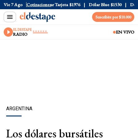
r Oficial
Vie 7 Ago
$1520
Cotizaciones
Dólar Tarjeta
$1976
Dólar Blue
$1530
Dólar
Suscribite por $10.000
EL DESTAPE
EN VIVO
RADIO
ARGENTINA
Los dólares bursátiles