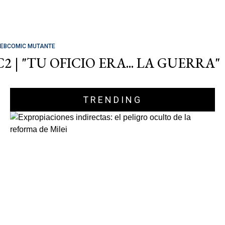
EBCOMIC MUTANTE
C2 | "TU OFICIO ERA... LA GUERRA"
TRENDING