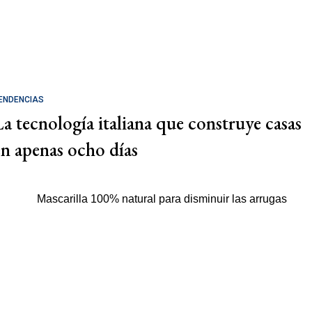
ENDENCIAS
La tecnología italiana que construye casas
en apenas ocho días