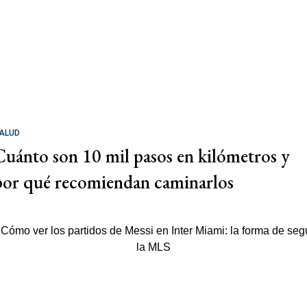
ALUD
Cuánto son 10 mil pasos en kilómetros y
por qué recomiendan caminarlos