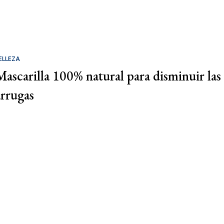
ELLEZA
Mascarilla 100% natural para disminuir las
arrugas