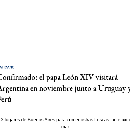
ATICANO
Confirmado: el papa León XIV visitará
Argentina en noviembre junto a Uruguay 
Perú