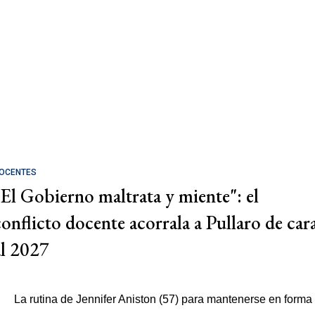
OCENTES
"El Gobierno maltrata y miente": el
conflicto docente acorrala a Pullaro de car
al 2027