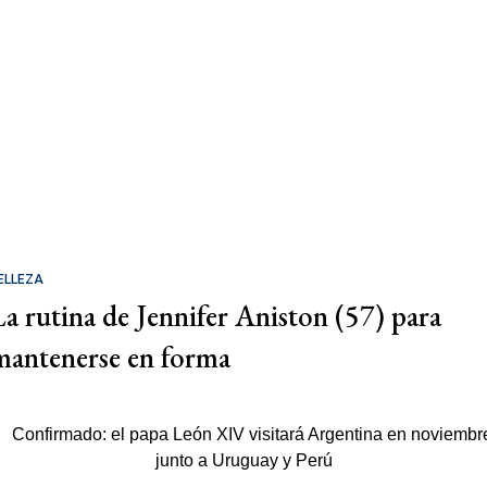
ELLEZA
La rutina de Jennifer Aniston (57) para
mantenerse en forma