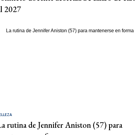
al 2027
ELLEZA
La rutina de Jennifer Aniston (57) para