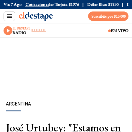
ar Oficial
Vie 7 Ago
$1520
Cotizaciones
Dólar Tarjeta
$1976
Dólar Blue
$1530
Dóla
Suscribite por $10.000
EL DESTAPE
EN VIVO
RADIO
ARGENTINA
José Urtubey: "Estamos en