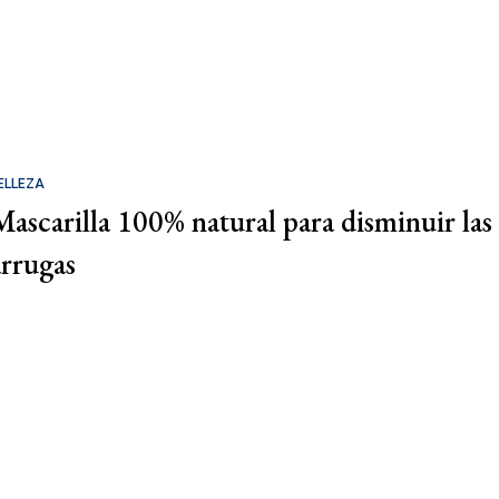
ELLEZA
Mascarilla 100% natural para disminuir las
arrugas