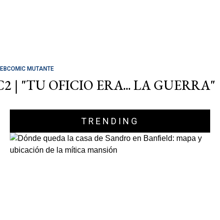
EBCOMIC MUTANTE
C2 | "TU OFICIO ERA... LA GUERRA"
TRENDING