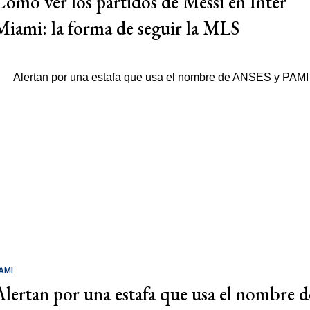
Cómo ver los partidos de Messi en Inter
Miami: la forma de seguir la MLS
AMI
Alertan por una estafa que usa el nombre d