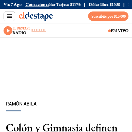
lar Oficial
Vie 7 Ago
$1520
Cotizaciones
Dólar Tarjeta
$1976
Dólar Blue
$1530
Dóla
Suscribite por $10.000
EL DESTAPE
EN VIVO
RADIO
RAMÓN ABILA
Colón y Gimnasia definen