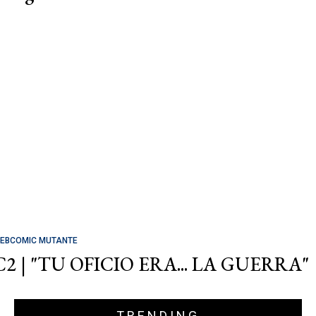
EBCOMIC MUTANTE
C2 | "TU OFICIO ERA... LA GUERRA"
TRENDING