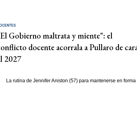
OCENTES
"El Gobierno maltrata y miente": el
conflicto docente acorrala a Pullaro de car
al 2027