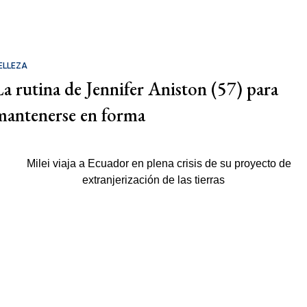
ELLEZA
La rutina de Jennifer Aniston (57) para
mantenerse en forma