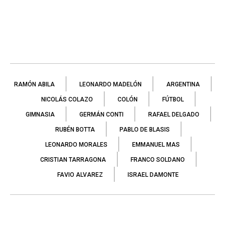
RAMÓN ABILA
LEONARDO MADELÓN
ARGENTINA
NICOLÁS COLAZO
COLÓN
FÚTBOL
GIMNASIA
GERMÁN CONTI
RAFAEL DELGADO
RUBÉN BOTTA
PABLO DE BLASIS
LEONARDO MORALES
EMMANUEL MAS
CRISTIAN TARRAGONA
FRANCO SOLDANO
FAVIO ALVAREZ
ISRAEL DAMONTE