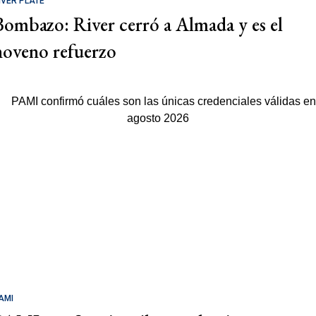
IVER PLATE
Bombazo: River cerró a Almada y es el
noveno refuerzo
AMI