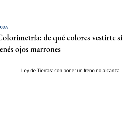
ODA
Colorimetría: de qué colores vestirte si
tenés ojos marrones