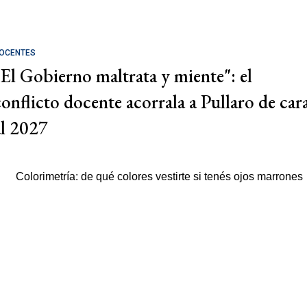
OCENTES
"El Gobierno maltrata y miente": el
conflicto docente acorrala a Pullaro de car
al 2027