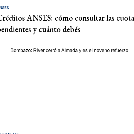
NSES
Créditos ANSES: cómo consultar las cuota
pendientes y cuánto debés