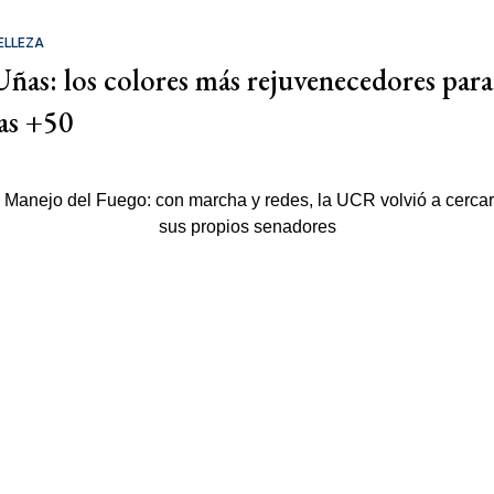
ELLEZA
Uñas: los colores más rejuvenecedores para
las +50