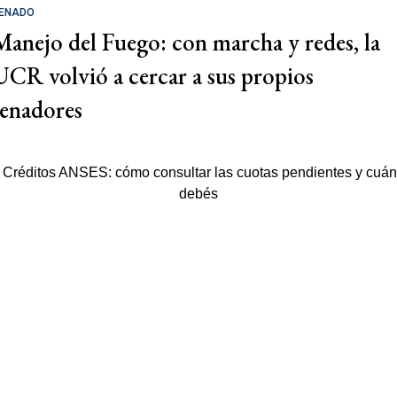
ENADO
Manejo del Fuego: con marcha y redes, la
UCR volvió a cercar a sus propios
senadores