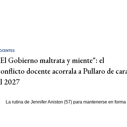
OCENTES
"El Gobierno maltrata y miente": el
conflicto docente acorrala a Pullaro de car
al 2027