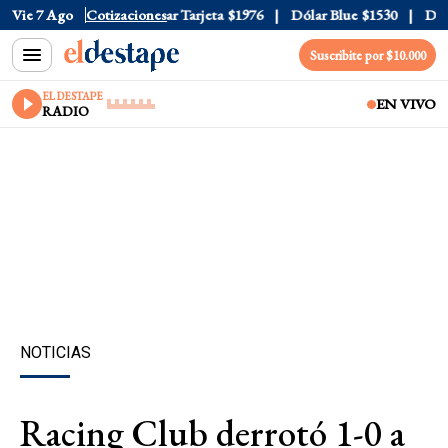
r Oficial
Vie 7 Ago
$1520
Cotizaciones
Dólar Tarjeta
$1976
Dólar Blue
$1530
Dólar
Suscribite por $10.000
EL DESTAPE
EN VIVO
RADIO
NOTICIAS
Racing Club derrotó 1-0 a