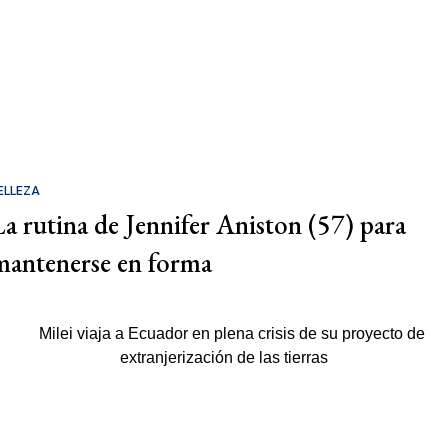
ELLEZA
La rutina de Jennifer Aniston (57) para
mantenerse en forma