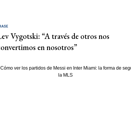
RASE
Lev Vygotski: “A través de otros nos
convertimos en nosotros”