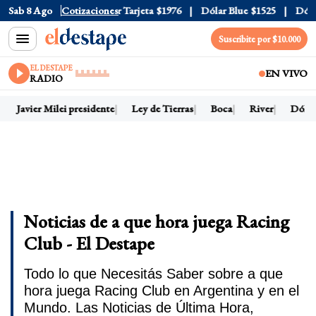
Oficial
Sab 8 Ago
$1520
Cotizaciones
Dólar Tarjeta
$1976
Dólar Blue
$1525
Dólar C
Suscribite por $10.000
EL DESTAPE
EN VIVO
RADIO
Javier Milei presidente
Ley de Tierras
Boca
River
Dólar h
Noticias de a que hora juega Racing
Club - El Destape
Todo lo que Necesitás Saber sobre a que
hora juega Racing Club en Argentina y en el
Mundo. Las Noticias de Última Hora,