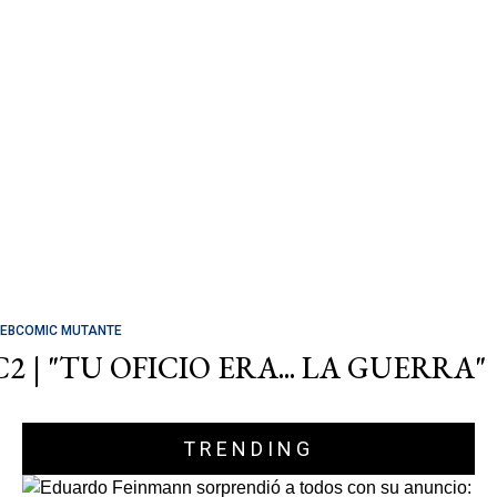
EBCOMIC MUTANTE
C2 | "TU OFICIO ERA... LA GUERRA"
TRENDING