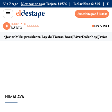
r Oficial
Vie 7 Ago
$1520
Cotizaciones
Dólar Tarjeta
$1976
Dólar Blue
$1525
Dólar
Suscribite por $10.000
EL DESTAPE
EN VIVO
RADIO
oy
Javier Milei presidente
Ley de Tierras
Boca
River
Dólar hoy
Javier Mil
HIMALAYA