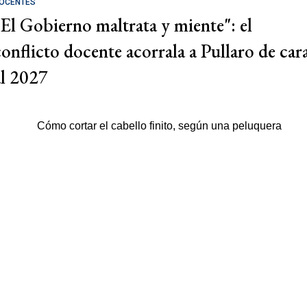
OCENTES
"El Gobierno maltrata y miente": el
conflicto docente acorrala a Pullaro de car
al 2027