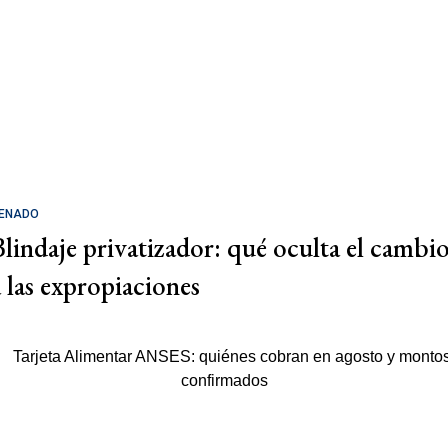
ENADO
Blindaje privatizador: qué oculta el cambi
a las expropiaciones