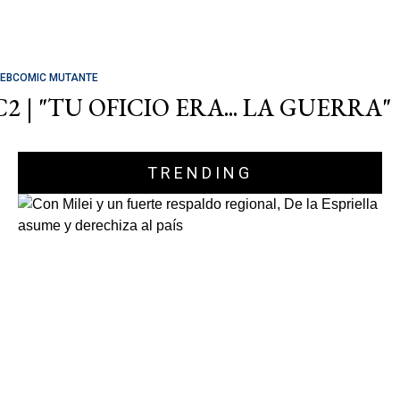
EBCOMIC MUTANTE
C2 | "TU OFICIO ERA... LA GUERRA"
TRENDING