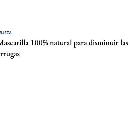
ELLEZA
Mascarilla 100% natural para disminuir las
arrugas