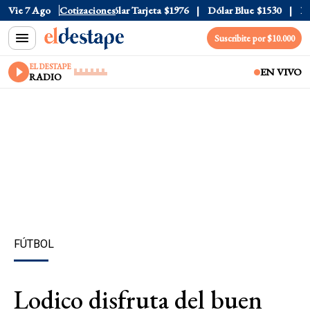
lar Oficial
Vie 7 Ago
$1520
Cotizaciones
Dólar Tarjeta
$1976
Dólar Blue
$1530
Dóla
Suscribite por $10.000
EL DESTAPE
EN VIVO
RADIO
FÚTBOL
Lodico disfruta del buen