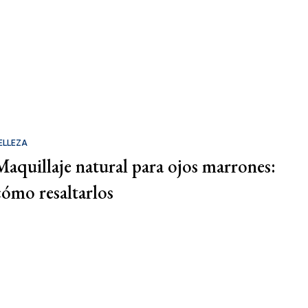
ELLEZA
Maquillaje natural para ojos marrones:
cómo resaltarlos