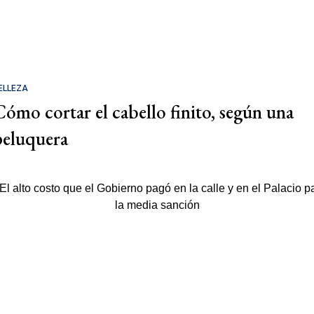
ELLEZA
Cómo cortar el cabello finito, según una
peluquera