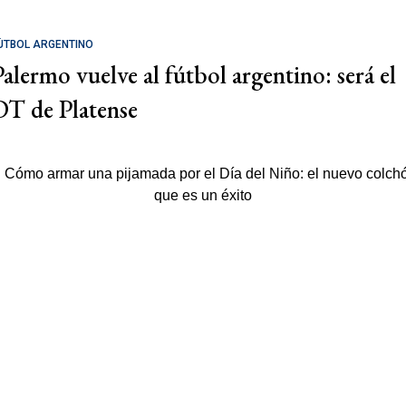
ÚTBOL ARGENTINO
Palermo vuelve al fútbol argentino: será el
DT de Platense