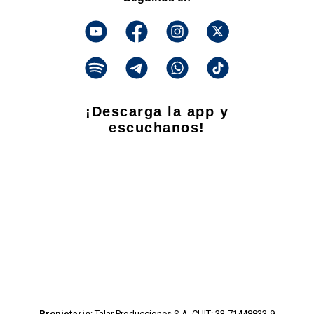
¡Descarga la app y
escuchanos!
Propietario
: Talar Producciones S.A. CUIT: 33-71448833-9