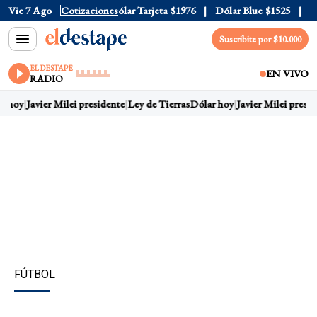
ólar Oficial
Vie 7 Ago
$1520
Cotizaciones
Dólar Tarjeta
$1976
Dólar Blue
$1525
Dól
Suscribite por $10.000
EL DESTAPE
EN VIVO
RADIO
r hoy
Javier Milei presidente
Ley de Tierras
Dólar hoy
Javier Milei presid
FÚTBOL