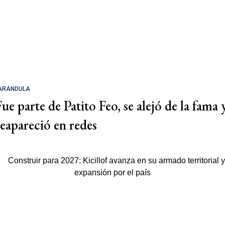
ARÁNDULA
Fue parte de Patito Feo, se alejó de la fama 
reapareció en redes