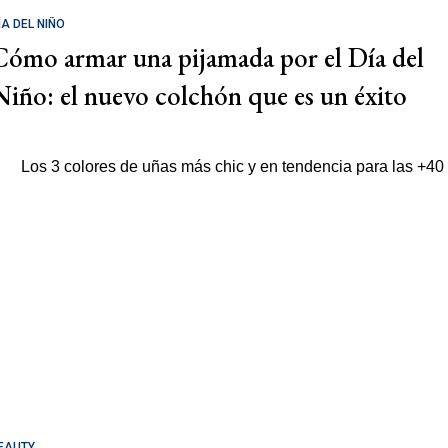
ÍA DEL NIÑO
Cómo armar una pijamada por el Día del
Niño: el nuevo colchón que es un éxito
EAUTY