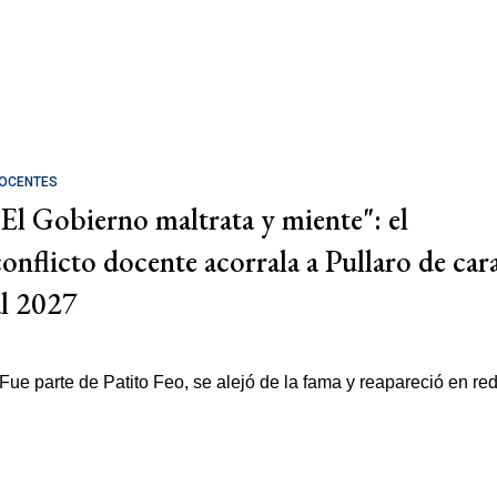
OCENTES
"El Gobierno maltrata y miente": el
conflicto docente acorrala a Pullaro de car
al 2027