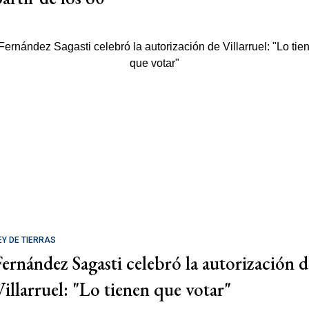
EY DE TIERRAS
Fernández Sagasti celebró la autorización d
Villarruel: "Lo tienen que votar"