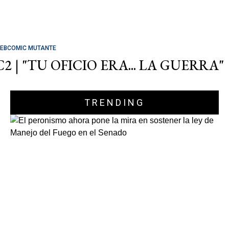
EBCOMIC MUTANTE
C2 | "TU OFICIO ERA... LA GUERRA"
TRENDING