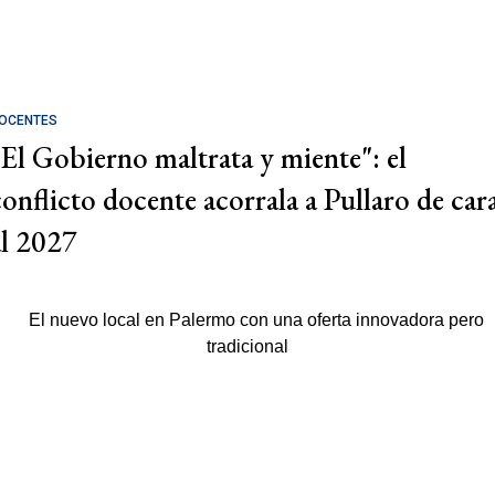
OCENTES
"El Gobierno maltrata y miente": el
conflicto docente acorrala a Pullaro de car
al 2027