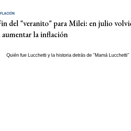
NFLACIÓN
Fin del "veranito" para Milei: en julio volvi
a aumentar la inflación