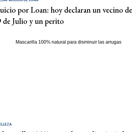
Juicio por Loan: hoy declaran un vecino d
9 de Julio y un perito
ELLEZA