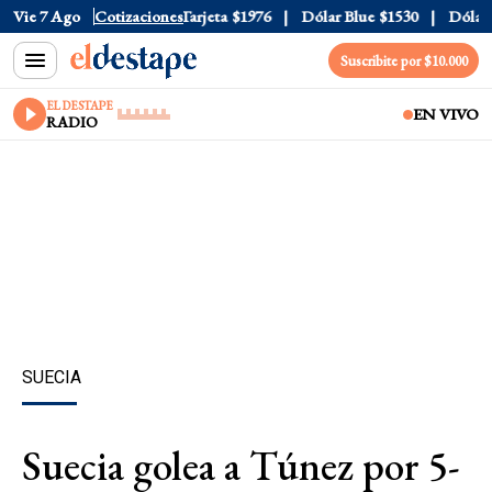
Oficial
Vie 7 Ago
$1520
Cotizaciones
Dólar Tarjeta
$1976
Dólar Blue
$1530
Dólar C
Suscribite por $10.000
EL DESTAPE
EN VIVO
RADIO
SUECIA
Suecia golea a Túnez por 5-