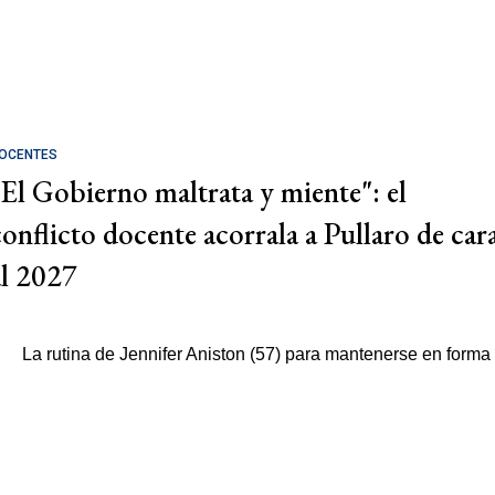
OCENTES
"El Gobierno maltrata y miente": el
conflicto docente acorrala a Pullaro de car
al 2027