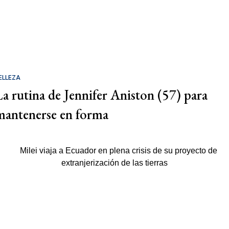
ELLEZA
La rutina de Jennifer Aniston (57) para
mantenerse en forma