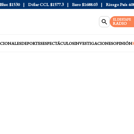
e
$1530
Dólar CCL
$1577.3
Euro
$1688.03
Riesgo País
408
D
EL DESTAPE
RADIO
CIONALES
DEPORTES
ESPECTÁCULOS
INVESTIGACIONES
OPINIÓN