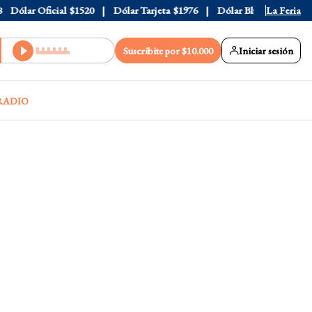
ólar Oficial
$1520
Dólar Tarjeta
$1976
Dólar Blue
$1530
La Feria
Dól
Suscribite por $10.000
Iniciar sesión
RADIO