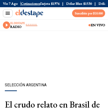
ficial
Vie 7 Ago
$1520
Cotizaciones
Dólar Tarjeta
$1976
Dólar Blue
$1530
Dólar CC
Suscribite por $10.000
EL DESTAPE
EN VIVO
RADIO
SELECCIÓN ARGENTINA
El crudo relato en Brasil de