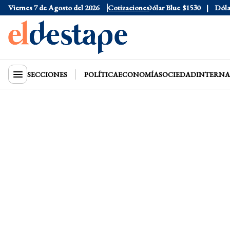
 Oficial
Viernes 7 de Agosto del 2026
$1520
Dólar Tarjeta
$1976
Cotizaciones
Dólar Blue
$1530
Dólar 
SECCIONES
POLÍTICA
ECONOMÍA
SOCIEDAD
INTERNA