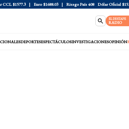
CCL
$1577.3
Euro
$1688.03
Riesgo País
408
Dólar Oficial
$1520
EL DESTAPE
RADIO
CIONALES
DEPORTES
ESPECTÁCULOS
INVESTIGACIONES
OPINIÓN