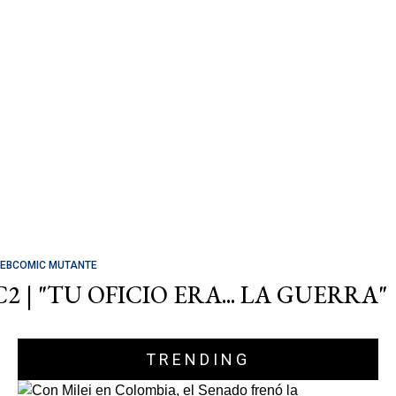
EBCOMIC MUTANTE
C2 | "TU OFICIO ERA... LA GUERRA"
TRENDING