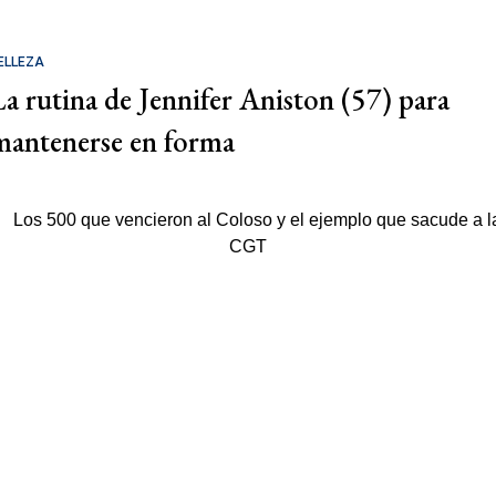
ELLEZA
La rutina de Jennifer Aniston (57) para
mantenerse en forma