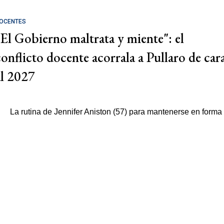
OCENTES
"El Gobierno maltrata y miente": el
conflicto docente acorrala a Pullaro de car
al 2027