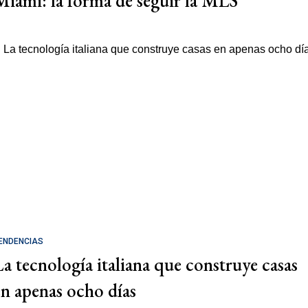
Miami: la forma de seguir la MLS
ENDENCIAS
La tecnología italiana que construye casas
en apenas ocho días