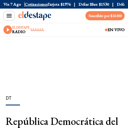
Oficial
Vie 7 Ago
$1520
Cotizaciones
Dólar Tarjeta
$1976
Dólar Blue
$1530
Dólar C
Suscribite por $10.000
EL DESTAPE
EN VIVO
RADIO
DT
República Democrática del