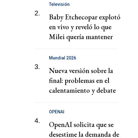
Televisión
2.
Baby Etchecopar explotó
en vivo y reveló lo que
Milei quería mantener
en secreto
Mundial 2026
3.
Nueva versión sobre la
final: problemas en el
calentamiento y debate
con Scaloni
OPENAI
4.
OpenAI solicita que se
desestime la demanda de