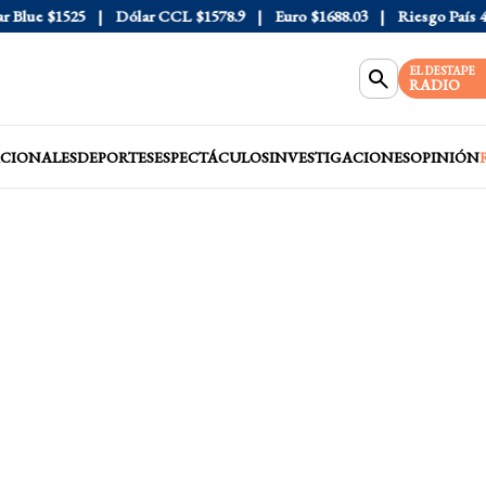
lue
$1525
Dólar CCL
$1578.9
Euro
$1688.03
Riesgo País
408
EL DESTAPE
RADIO
CIONALES
DEPORTES
ESPECTÁCULOS
INVESTIGACIONES
OPINIÓN