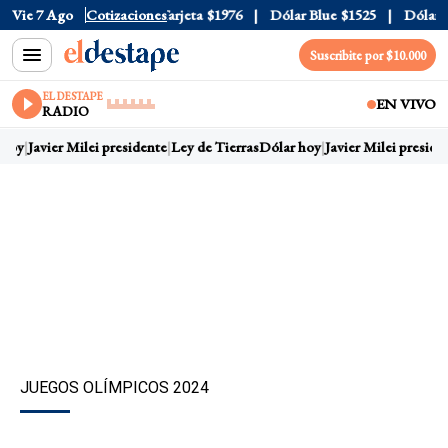
icial
Vie 7 Ago
$1520
Cotizaciones
Dólar Tarjeta
$1976
Dólar Blue
$1525
Dólar CCL
Suscribite por $10.000
EL DESTAPE
EN VIVO
RADIO
hoy
Javier Milei presidente
Ley de Tierras
Dólar hoy
Javier Milei presiden
JUEGOS OLÍMPICOS 2024