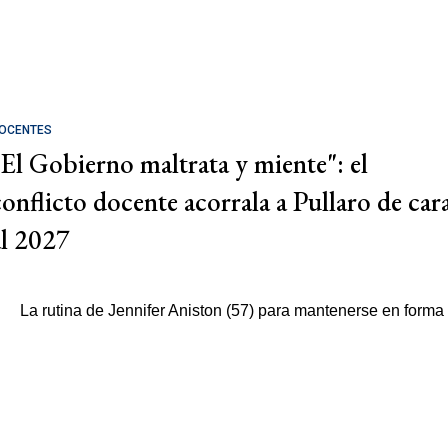
OCENTES
"El Gobierno maltrata y miente": el
conflicto docente acorrala a Pullaro de car
al 2027