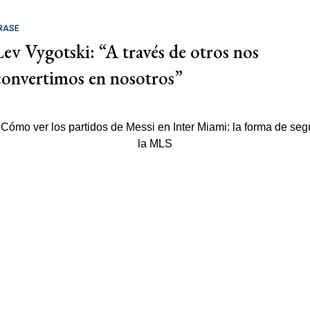
RASE
Lev Vygotski: “A través de otros nos
convertimos en nosotros”