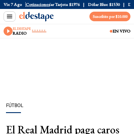
r Oficial
Vie 7 Ago
$1520
Cotizaciones
Dólar Tarjeta
$1976
Dólar Blue
$1530
Dólar
Suscribite por $10.000
EL DESTAPE
EN VIVO
RADIO
FÚTBOL
El Real Madrid paga caros