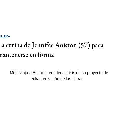
ELLEZA
La rutina de Jennifer Aniston (57) para
mantenerse en forma