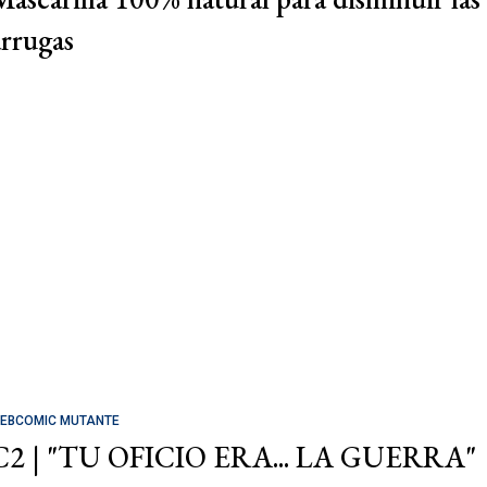
arrugas
EBCOMIC MUTANTE
C2 | "TU OFICIO ERA... LA GUERRA"