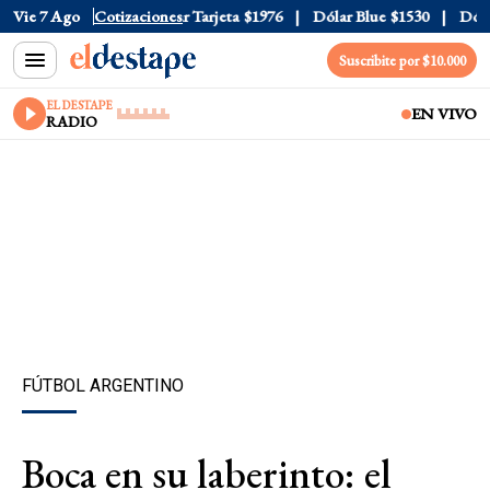
 Oficial
Vie 7 Ago
$1520
Cotizaciones
Dólar Tarjeta
$1976
Dólar Blue
$1530
Dólar 
Suscribite por $10.000
EL DESTAPE
EN VIVO
RADIO
FÚTBOL ARGENTINO
Boca en su laberinto: el