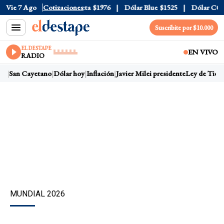
l
$1520
Vie 7 Ago
Dólar Tarjeta
Cotizaciones
$1976
Dólar Blue
$1525
Dólar CCL
$1
Suscribite por $10.000
EL DESTAPE
EN VIVO
RADIO
s
San Cayetano
Dólar hoy
Inflación
Javier Milei presidente
Ley de Tierras
MUNDIAL 2026