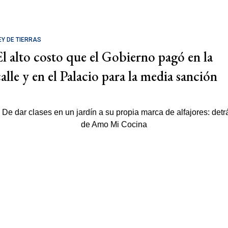
EY DE TIERRAS
El alto costo que el Gobierno pagó en la
calle y en el Palacio para la media sanción