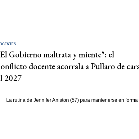
OCENTES
"El Gobierno maltrata y miente": el
conflicto docente acorrala a Pullaro de car
al 2027