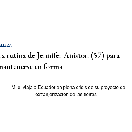
ELLEZA
La rutina de Jennifer Aniston (57) para
mantenerse en forma