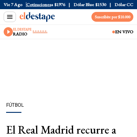
l
$1520
Vie 7 Ago
Dólar Tarjeta
Cotizaciones
$1976
Dólar Blue
$1530
Dólar CCL
$15
Suscribite por $10.000
EL DESTAPE
EN VIVO
RADIO
FÚTBOL
El Real Madrid recurre a