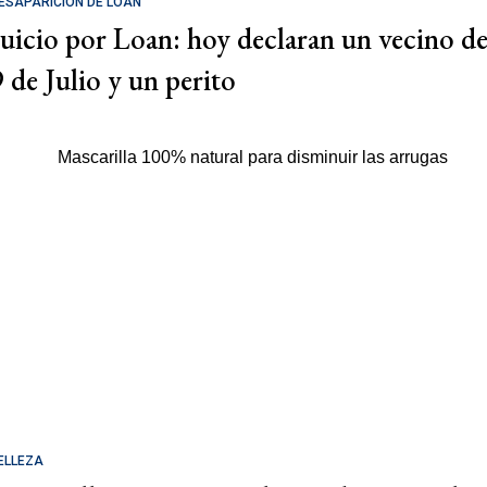
ESAPARICIÓN DE LOAN
Juicio por Loan: hoy declaran un vecino d
9 de Julio y un perito
ELLEZA