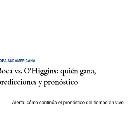
OPA SUDAMERICANA
Boca vs. O'Higgins: quién gana,
predicciones y pronóstico