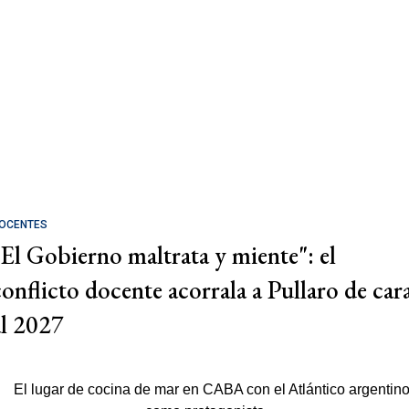
OCENTES
"El Gobierno maltrata y miente": el
conflicto docente acorrala a Pullaro de car
al 2027