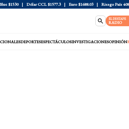
e
$1530
Dólar CCL
$1577.3
Euro
$1688.03
Riesgo País
408
D
EL DESTAPE
RADIO
CIONALES
DEPORTES
ESPECTÁCULOS
INVESTIGACIONES
OPINIÓN