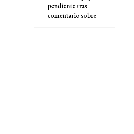
pendiente tras
comentario sobre
"chantaje" del presidente
de la Federación Jordana