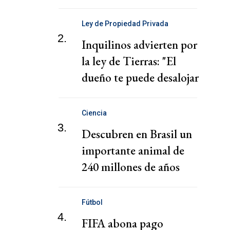
mensaje a Milei
Ley de Propiedad Privada
2.
Inquilinos advierten por
la ley de Tierras: "El
dueño te puede desalojar
en 72 horas"
Ciencia
3.
Descubren en Brasil un
importante animal de
240 millones de años
Fútbol
4.
FIFA abona pago