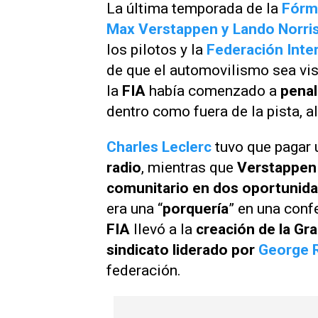
La última temporada de la
Fórm
Max Verstappen y Lando Norri
los pilotos y la
Federación Inte
de que el automovilismo sea v
la
FIA
había comenzado a
penal
dentro como fuera de la pista, a
Charles Leclerc
tuvo que pagar 
radio
, mientras que
Verstappen 
comunitario en dos oportunid
era una “
porquería
” en una conf
FIA
llevó a la
creación de la Gra
sindicato liderado por
George R
federación.