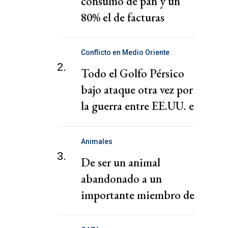
consumo de pan y un
80% el de facturas
Conflicto en Medio Oriente
2.
Todo el Golfo Pérsico
bajo ataque otra vez por
la guerra entre EE.UU. e
Irán
Animales
3.
De ser un animal
abandonado a un
importante miembro de
la policía de Corrientes