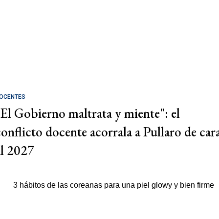
OCENTES
"El Gobierno maltrata y miente": el
conflicto docente acorrala a Pullaro de car
al 2027