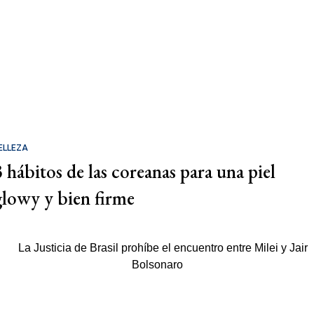
ELLEZA
3 hábitos de las coreanas para una piel
glowy y bien firme