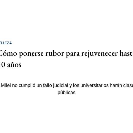
ELLEZA
Cómo ponerse rubor para rejuvenecer hast
10 años