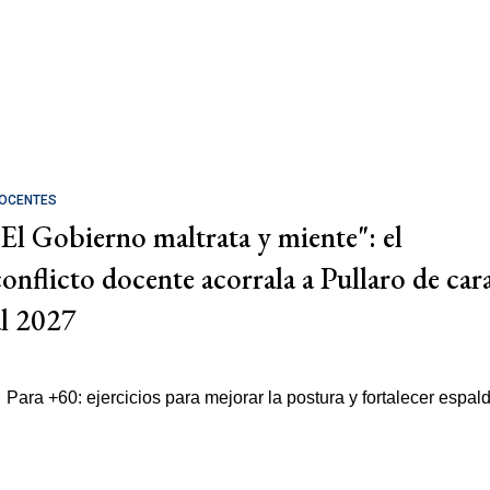
OCENTES
"El Gobierno maltrata y miente": el
conflicto docente acorrala a Pullaro de car
al 2027