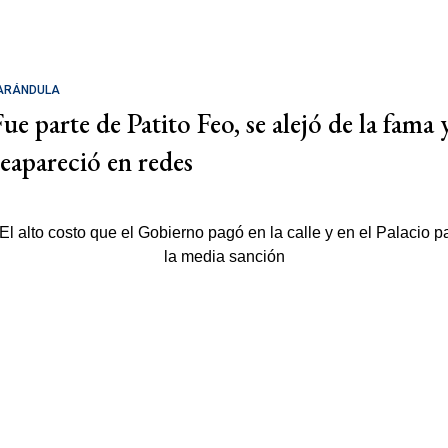
ARÁNDULA
Fue parte de Patito Feo, se alejó de la fama 
reapareció en redes