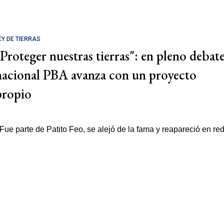
EY DE TIERRAS
"Proteger nuestras tierras": en pleno debat
nacional PBA avanza con un proyecto
propio