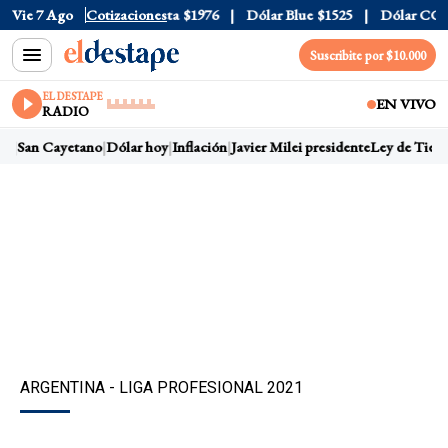
l
$1520
Vie 7 Ago
Dólar Tarjeta
Cotizaciones
$1976
Dólar Blue
$1525
Dólar CCL
$1
Suscribite por $10.000
EL DESTAPE
EN VIVO
RADIO
s
San Cayetano
Dólar hoy
Inflación
Javier Milei presidente
Ley de Tierras
ARGENTINA - LIGA PROFESIONAL 2021