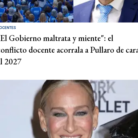
OCENTES
"El Gobierno maltrata y miente": el
conflicto docente acorrala a Pullaro de car
al 2027