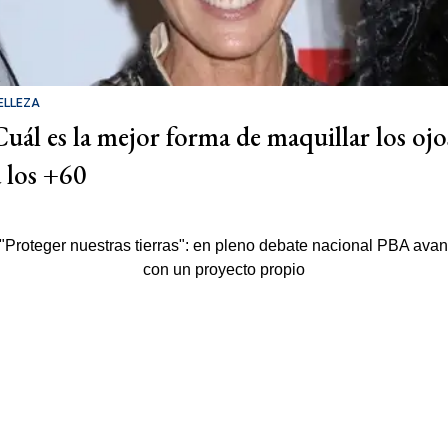
ELLEZA
Cuál es la mejor forma de maquillar los ojo
a los +60