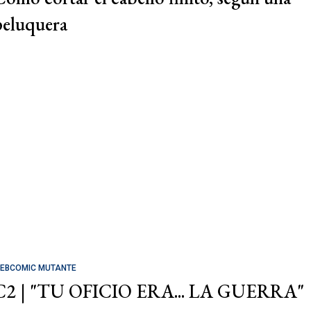
peluquera
EBCOMIC MUTANTE
C2 | "TU OFICIO ERA... LA GUERRA"