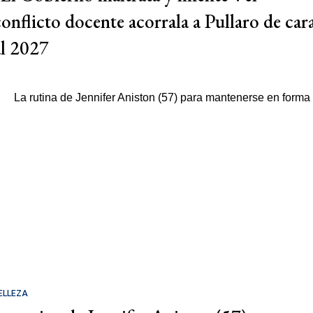
conflicto docente acorrala a Pullaro de car
al 2027
ELLEZA