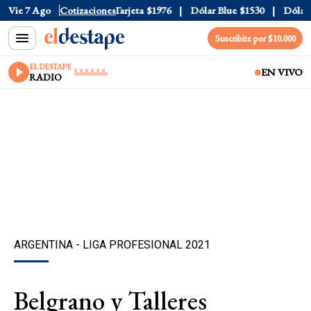
ficial
Vie 7 Ago
$1520
Cotizaciones
Dólar Tarjeta
$1976
Dólar Blue
$1530
Dólar C
Suscribite por $10.000
EL DESTAPE
EN VIVO
RADIO
ARGENTINA - LIGA PROFESIONAL 2021
Belgrano y Talleres