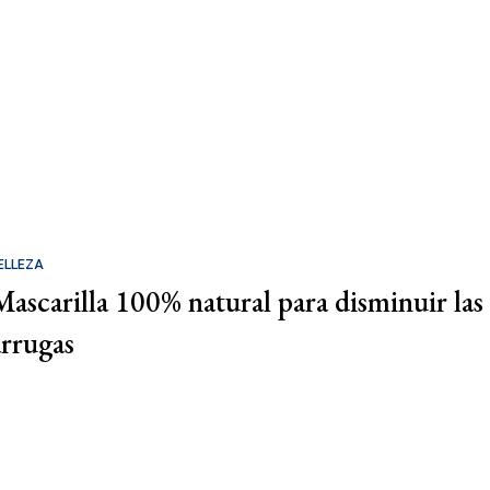
ELLEZA
Mascarilla 100% natural para disminuir las
arrugas