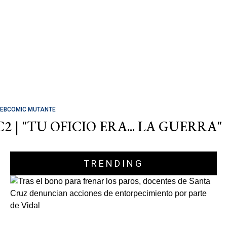
EBCOMIC MUTANTE
C2 | "TU OFICIO ERA... LA GUERRA"
TRENDING