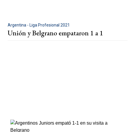
Argentina - Liga Profesional 2021
Unión y Belgrano empataron 1 a 1