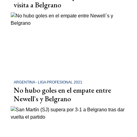
visita a Belgrano
ARGENTINA - LIGA PROFESIONAL 2021
No hubo goles en el empate entre
Newell`s y Belgrano