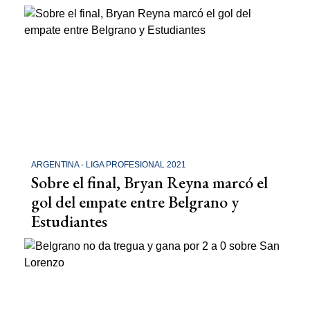
ARGENTINA - LIGA PROFESIONAL 2021
Sobre el final, Bryan Reyna marcó el
gol del empate entre Belgrano y
Estudiantes