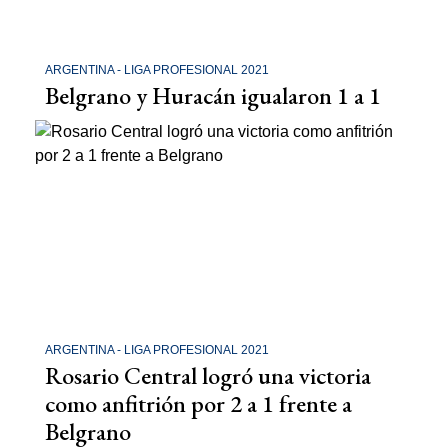
ARGENTINA - LIGA PROFESIONAL 2021
Belgrano y Huracán igualaron 1 a 1
ARGENTINA - LIGA PROFESIONAL 2021
Rosario Central logró una victoria
como anfitrión por 2 a 1 frente a
Belgrano