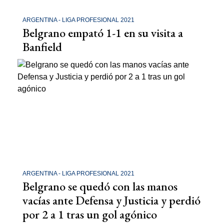
ARGENTINA - LIGA PROFESIONAL 2021
Belgrano empató 1-1 en su visita a
Banfield
ARGENTINA - LIGA PROFESIONAL 2021
Belgrano se quedó con las manos
vacías ante Defensa y Justicia y perdió
por 2 a 1 tras un gol agónico