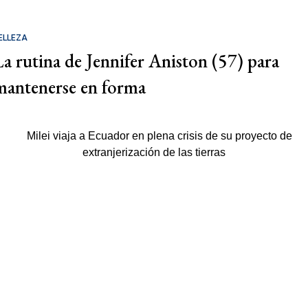
ELLEZA
La rutina de Jennifer Aniston (57) para
mantenerse en forma