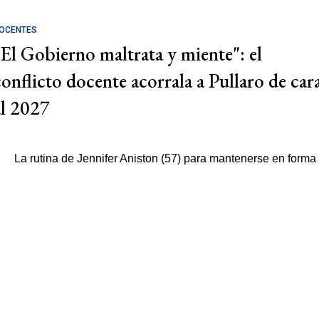
OCENTES
"El Gobierno maltrata y miente": el
conflicto docente acorrala a Pullaro de car
al 2027