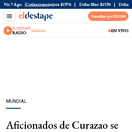
icial
Vie 7 Ago
$1520
Cotizaciones
Dólar Tarjeta
$1976
Dólar Blue
$1530
Dólar CC
Suscribite por $10.000
EL DESTAPE
EN VIVO
RADIO
MUNDIAL
Aficionados de Curazao se