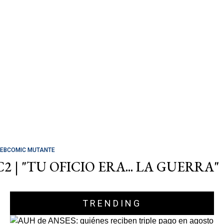
EBCOMIC MUTANTE
C2 | "TU OFICIO ERA... LA GUERRA"
TRENDING