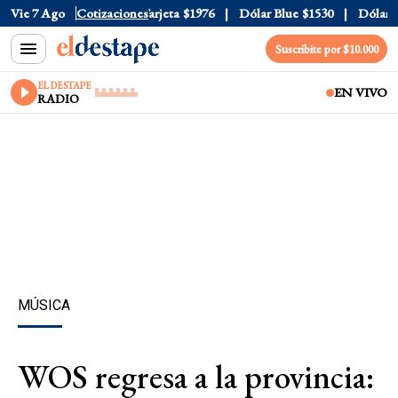
ficial
Vie 7 Ago
$1520
Cotizaciones
Dólar Tarjeta
$1976
Dólar Blue
$1530
Dólar CC
Suscribite por $10.000
EL DESTAPE
EN VIVO
RADIO
MÚSICA
WOS regresa a la provincia: