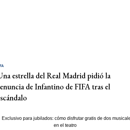
IFA
Una estrella del Real Madrid pidió la
renuncia de Infantino de FIFA tras el
escándalo