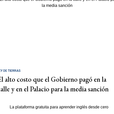
EY DE TIERRAS
El alto costo que el Gobierno pagó en la
calle y en el Palacio para la media sanción