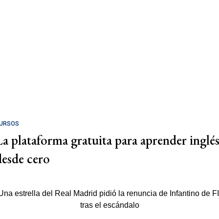
URSOS
La plataforma gratuita para aprender inglé
desde cero