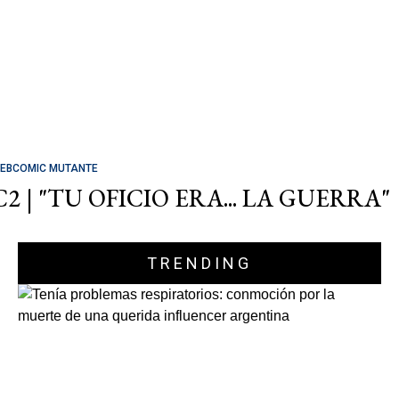
EBCOMIC MUTANTE
C2 | "TU OFICIO ERA... LA GUERRA"
TRENDING