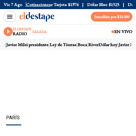
 Oficial
Vie 7 Ago
$1520
Cotizaciones
Dólar Tarjeta
$1976
Dólar Blue
$1525
Dólar 
Suscribite por $10.000
EL DESTAPE
EN VIVO
RADIO
oy
Javier Milei presidente
Ley de Tierras
Boca
River
Dólar hoy
Javier Mile
PARÍS