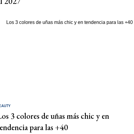
al 2027
EAUTY
Los 3 colores de uñas más chic y en
tendencia para las +40