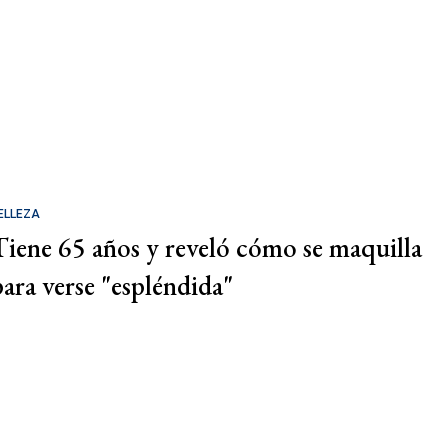
ELLEZA
Tiene 65 años y reveló cómo se maquilla
para verse "espléndida"