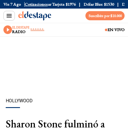
r Oficial
Vie 7 Ago
$1520
Cotizaciones
Dólar Tarjeta
$1976
Dólar Blue
$1530
Dólar
Suscribite por $10.000
EL DESTAPE
EN VIVO
RADIO
HOLLYWOOD
Sharon Stone fulminó a