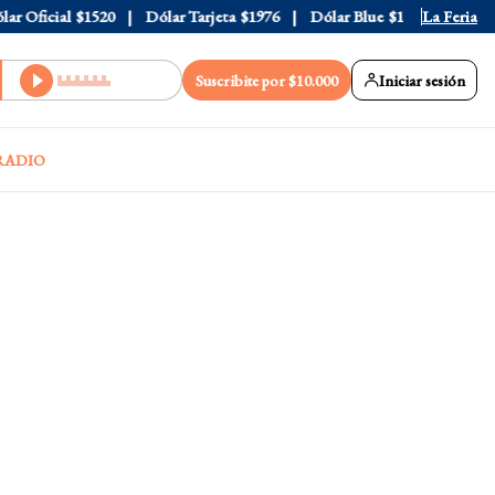
Oficial
$1520
Dólar Tarjeta
$1976
Dólar Blue
$1530
La Feria
Dólar C
Suscribite por $10.000
Iniciar sesión
RADIO