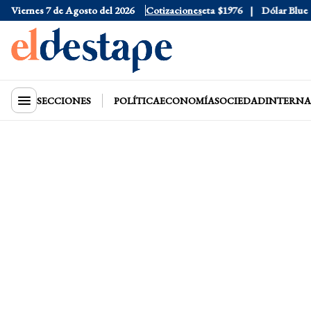
Viernes 7 de Agosto del 2026
Dólar Oficial
$1520
Dólar Tarjeta
Cotizaciones
$1976
Dólar Blue
$15
SECCIONES
POLÍTICA
ECONOMÍA
SOCIEDAD
INTERNA