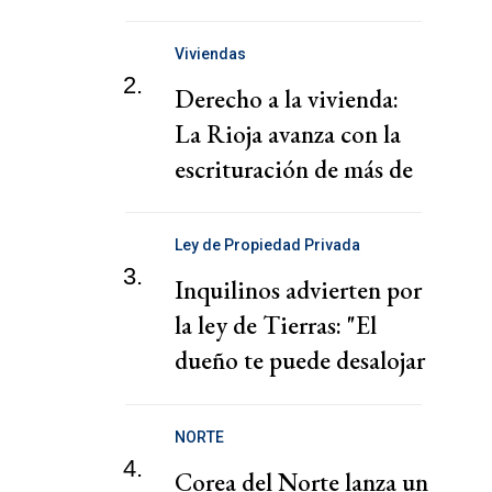
"chantaje" del presidente
de la Federación Jordana
Viviendas
2.
Derecho a la vivienda:
La Rioja avanza con la
escrituración de más de
220 familias
Ley de Propiedad Privada
3.
Inquilinos advierten por
la ley de Tierras: "El
dueño te puede desalojar
en 72 horas"
NORTE
4.
Corea del Norte lanza un