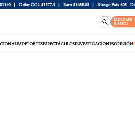
30
Dólar CCL
$1577.3
Euro
$1688.03
Riesgo País
408
Dólar 
EL DESTAPE
RADIO
CIONALES
DEPORTES
ESPECTÁCULOS
INVESTIGACIONES
OPINIÓN