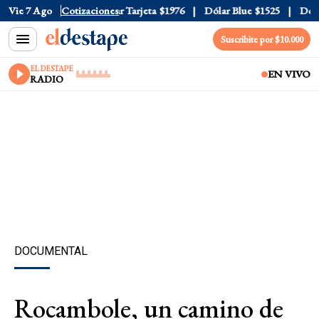
Oficial
Vie 7 Ago
$1520
Cotizaciones
Dólar Tarjeta
$1976
Dólar Blue
$1525
Dólar C
Suscribite por $10.000
EL DESTAPE
EN VIVO
RADIO
DOCUMENTAL
Rocambole, un camino de