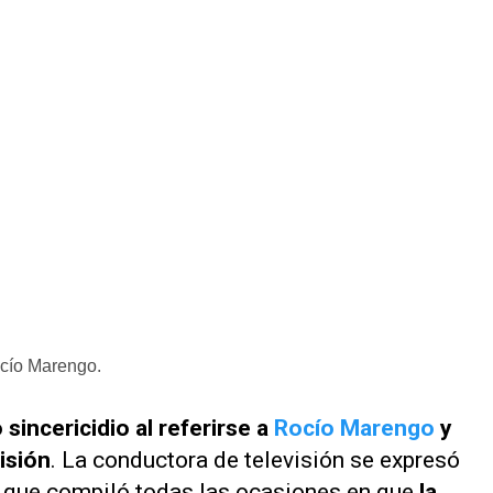
ocío Marengo.
sincericidio al referirse a
Rocío Marengo
y
isión
. La conductora de televisión se expresó
e que compiló todas las ocasiones en que
la