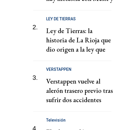
enojo con Monteoliva
LEY DE TIERRAS
2.
Ley de Tierras: la
historia de La Rioja que
dio origen a la ley que
busca derogar Milei
VERSTAPPEN
3.
Verstappen vuelve al
alerón trasero previo tras
sufrir dos accidentes
consecutivos
Televisión
4.