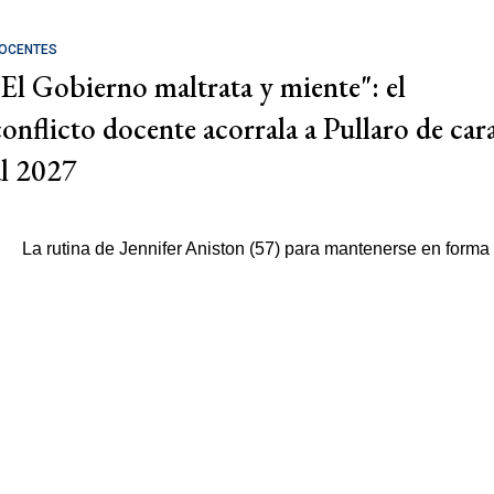
OCENTES
"El Gobierno maltrata y miente": el
conflicto docente acorrala a Pullaro de car
al 2027