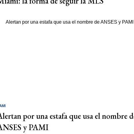
Miami: la forma de seguir la MLS
AMI
Alertan por una estafa que usa el nombre d
ANSES y PAMI