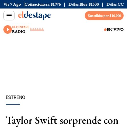
al
$1520
Vie 7 Ago
Dólar Tarjeta
Cotizaciones
$1976
Dólar Blue
$1530
Dólar CCL
$1
Suscribite por $10.000
EL DESTAPE
EN VIVO
RADIO
ESTRENO
Taylor Swift sorprende con