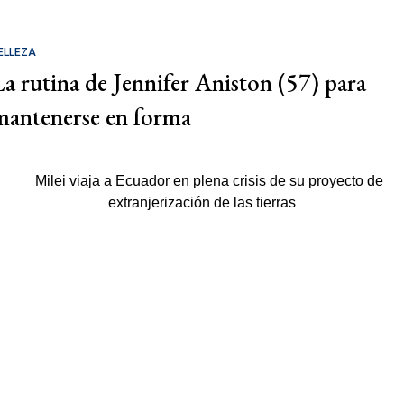
ELLEZA
La rutina de Jennifer Aniston (57) para
mantenerse en forma