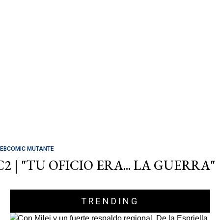
EBCOMIC MUTANTE
C2 | "TU OFICIO ERA... LA GUERRA"
TRENDING