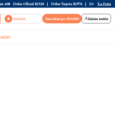
408
Dólar Oficial
$1520
Dólar Tarjeta
$1976
Dólar Blue
La Feria
$1525
Suscribite por $10.000
Iniciar sesión
RADIO