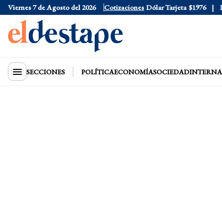
Viernes 7 de Agosto del 2026
Dólar Oficial
$1520
Cotizaciones
Dólar Tarjeta
$1976
Dóla
SECCIONES
POLÍTICA
ECONOMÍA
SOCIEDAD
INTERNA