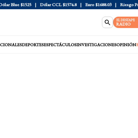
r Blue
$1525
Dólar CCL
$1574.8
Euro
$1688.03
Riesgo País
EL DESTAPE
RADIO
CIONALES
DEPORTES
ESPECTÁCULOS
INVESTIGACIONES
OPINIÓN