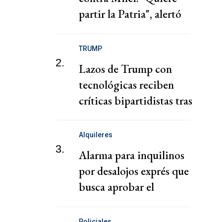
partir la Patria", alertó
Kicillof
TRUMP
2.
Lazos de Trump con
tecnológicas reciben
críticas bipartidistas tras
descontrol de agentes de
IA
Alquileres
3.
Alarma para inquilinos
por desalojos exprés que
busca aprobar el
gobierno de Milei
Policiales