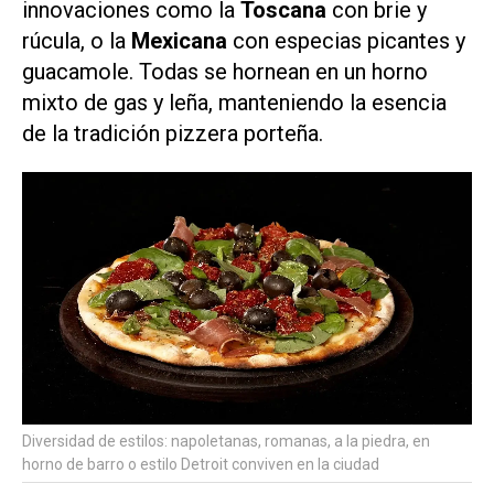
innovaciones como la
Toscana
con brie y
rúcula, o la
Mexicana
con especias picantes y
guacamole. Todas se hornean en un horno
mixto de gas y leña, manteniendo la esencia
de la tradición pizzera porteña.
Diversidad de estilos: napoletanas, romanas, a la piedra, en
horno de barro o estilo Detroit conviven en la ciudad