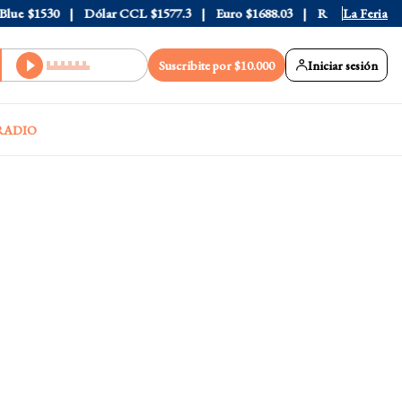
e
$1530
Dólar CCL
$1577.3
Euro
$1688.03
Riesgo País
La Feria
408
Suscribite por $10.000
Iniciar sesión
RADIO