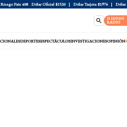
sgo País
408
Dólar Oficial
$1520
Dólar Tarjeta
$1976
Dólar Blu
EL DESTAPE
RADIO
CIONALES
DEPORTES
ESPECTÁCULOS
INVESTIGACIONES
OPINIÓN