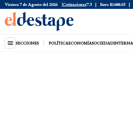
6
Viernes 7 de Agosto del 2026
Dólar Blue
$1530
Dólar CCL
Cotizaciones
$1577.3
Euro
$1688.03
Rie
SECCIONES
POLÍTICA
ECONOMÍA
SOCIEDAD
INTERNA