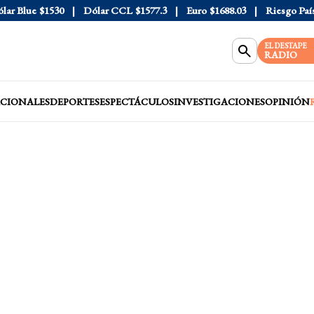
 Blue
$1530
Dólar CCL
$1577.3
Euro
$1688.03
Riesgo País
40
EL DESTAPE
RADIO
CIONALES
DEPORTES
ESPECTÁCULOS
INVESTIGACIONES
OPINIÓN