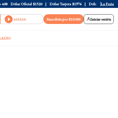
8
Dólar Oficial
$1520
Dólar Tarjeta
$1976
Dólar Blue
La Feria
$1530
Suscribite por $10.000
Iniciar sesión
RADIO