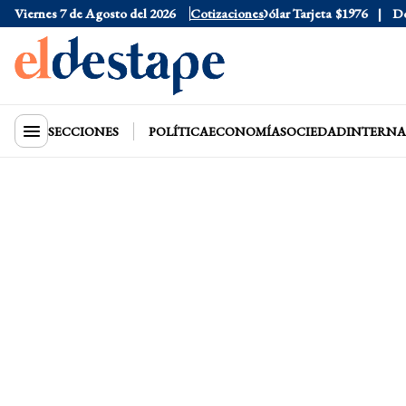
Viernes 7 de Agosto del 2026
Dólar Oficial
$1520
Cotizaciones
Dólar Tarjeta
$1976
Dólar
SECCIONES
POLÍTICA
ECONOMÍA
SOCIEDAD
INTERNA