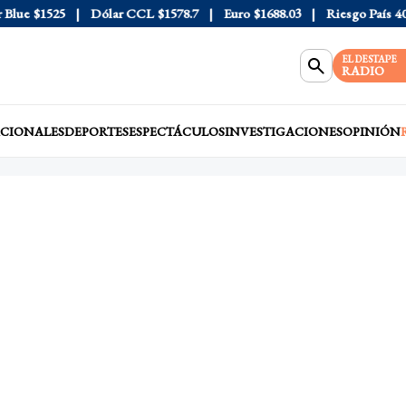
ue
$1525
Dólar CCL
$1578.7
Euro
$1688.03
Riesgo País
408
EL DESTAPE
RADIO
CIONALES
DEPORTES
ESPECTÁCULOS
INVESTIGACIONES
OPINIÓN