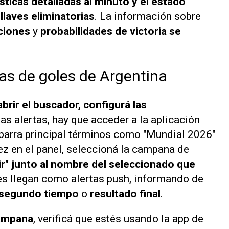
sticas detalladas al minuto y el estado
llaves eliminatorias
. La información sobre
aciones
y
probabilidades de victoria se
tas de goles de Argentina
rir el buscador, configurá las
as alertas, hay que acceder a la aplicación
a barra principal términos como "Mundial 2026"
z en el panel, seleccioná la campana de
r" junto al nombre del seleccionado que
nes llegan como alertas push, informando de
l segundo tiempo
o
resultado final
.
campana
, verificá que estés usando la app de