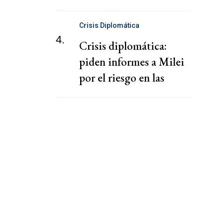
puente de la época
romana
Crisis Diplomática
4.
Crisis diplomática:
piden informes a Milei
por el riesgo en las
exportaciones con Brasil