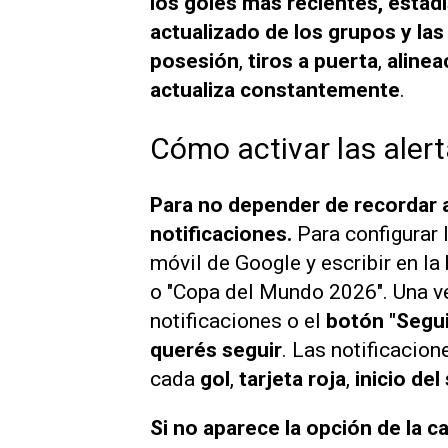
los goles más recientes, estadí
actualizado de los grupos y las 
posesión
,
tiros a puerta
,
aline
actualiza constantemente
.
Cómo activar las aler
Para no depender de recordar ab
notificaciones.
Para configurar l
móvil de Google y escribir en l
o "Copa del Mundo 2026". Una ve
notificaciones o el
botón "Segui
querés seguir
. Las notificacio
cada
gol
,
tarjeta roja
,
inicio de
Si no aparece la opción de la 