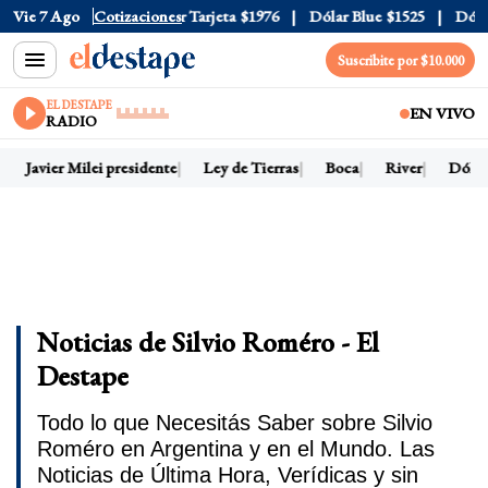
Oficial
Vie 7 Ago
$1520
Cotizaciones
Dólar Tarjeta
$1976
Dólar Blue
$1525
Dólar C
Suscribite por $10.000
EL DESTAPE
EN VIVO
RADIO
Javier Milei presidente
Ley de Tierras
Boca
River
Dólar h
Noticias de Silvio Roméro - El
Destape
Todo lo que Necesitás Saber sobre Silvio
Roméro en Argentina y en el Mundo. Las
Noticias de Última Hora, Verídicas y sin