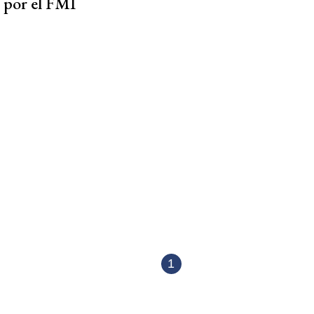
por el FMI
1