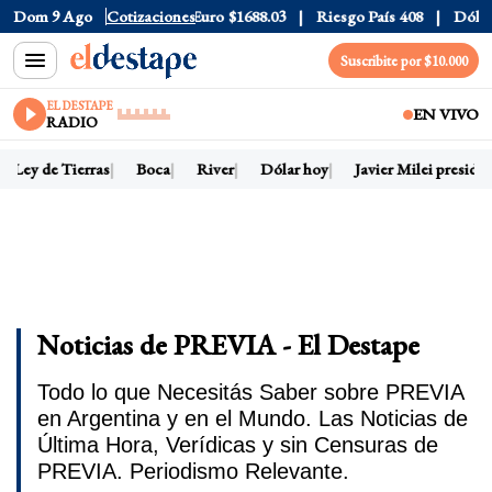
Dólar CCL
Dom 9 Ago
$1580.7
Cotizaciones
Euro
$1688.03
Riesgo País
408
Dólar Ofi
Suscribite por $10.000
EL DESTAPE
EN VIVO
RADIO
Ley de Tierras
Boca
River
Dólar hoy
Javier Milei president
Noticias de PREVIA - El Destape
Todo lo que Necesitás Saber sobre PREVIA
en Argentina y en el Mundo. Las Noticias de
Última Hora, Verídicas y sin Censuras de
PREVIA. Periodismo Relevante.