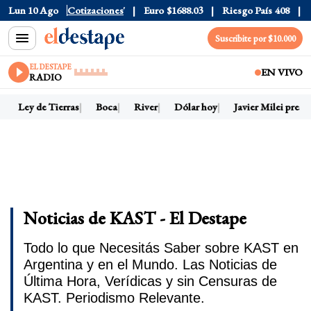
525
Lun 10 Ago
Dólar CCL
Cotizaciones
$1580.7
Euro
$1688.03
Riesgo País
408
Dól
Suscribite por $10.000
EL DESTAPE
EN VIVO
RADIO
Ley de Tierras
Boca
River
Dólar hoy
Javier Milei presid
Noticias de KAST - El Destape
Todo lo que Necesitás Saber sobre KAST en
Argentina y en el Mundo. Las Noticias de
Última Hora, Verídicas y sin Censuras de
KAST. Periodismo Relevante.